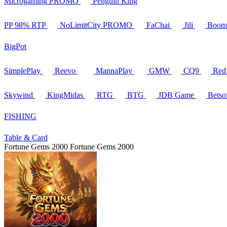
Microgaming
PROMO
Penguin King
PP 98% RTP
NoLimitCity
PROMO
FaChai
Jili
Boom
BigPot
SimplePlay
Reevo
MannaPlay
GMW
CQ9
Red 
Skywind
KingMidas
RTG
BTG
JDB Game
Betso
FISHING
Table & Card
Fortune Gems 2000
Fortune Gems 2000