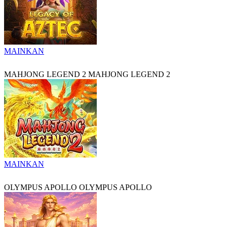
MAINKAN
MAHJONG LEGEND 2
MAHJONG LEGEND 2
MAINKAN
OLYMPUS APOLLO
OLYMPUS APOLLO