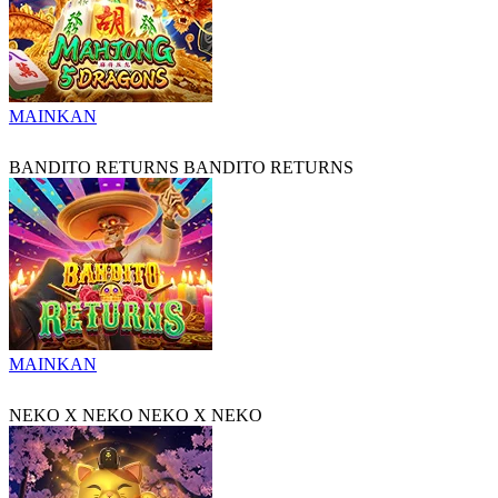
MAINKAN
BANDITO RETURNS
BANDITO RETURNS
MAINKAN
NEKO X NEKO
NEKO X NEKO