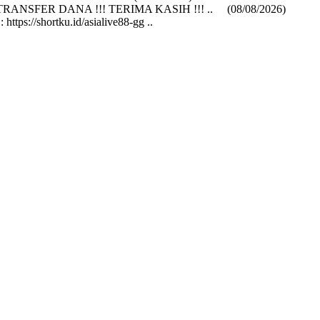
NSFER DANA !!! TERIMA KASIH !!! ..
(08/08/2026)
 : https://shortku.id/asialive88-gg ..