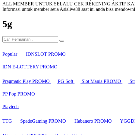
ALL MEMBER UNTUK SELALU CEK REKENING AKTIF KAM
Informasi untuk member setia Asialive88 saat ini anda bisa mendownl
5g
Popular
IDNSLOT
PROMO
IDN E-LOTTERY
PROMO
Pragmatic Play
PROMO
PG Soft
Slot Mania
PROMO
St
PP Pop
PROMO
Playtech
TTG
SpadeGaming
PROMO
Habanero
PROMO
YGGD