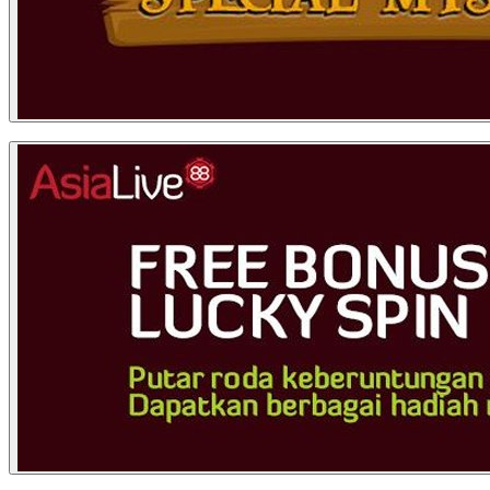
B. ALL IN TUESDAY
Turnover/Rollingan bermain : Rp. 6.000.000 - Rp.
10.799.999 = 1 Kupon
Tebak Nomor 1 Bola
Turnover/Rollingan bermain : Rp. 10.800.000 - Rp.
Tebak Nomor 2 Bola
15.999.999 = 2 Kupon
Kami Memberikan Bonus Special Mystery Box Untuk
Tebak Nomor 3 Bola
Turnover/Rollingan bermain : Rp. 16.000.000 - Rp.
Tebak Nomor 4 Bola
Para Member Aktif Dan Setia Setiap Hari
21.799.999 = 3 Kupon
Tebak Nomor 5 Bola
Turnover/Rollingan bermain : Rp. 21.800.000 - Rp.
Tebak Nomor 6 Bola
C. MINI WEDNESDAY
Sabtu Dan Minggu berhadiah UANG TUNAI!
27.199.999 = 4 Kupon
Tebak Nomor 7 Bola
Turnover/Rollingan bermain : Lebih dari > Rp. 27.199.999 =
Pilih Salah Satu Kotaknya, Dan Dapatkan Hadiahnya!
5 Kupon
Hanya dengan aktif bermain di AsiaLive88 Pada hari Jumat s/d Kamis dan
*Note
Memiliki Tiket Free Lucky Spin di hari Sabtu - Jumat, Mini Games Spesial
Mystery Box akan secara otomatis terbuka di hari Sabtu dan Minggu.
Contoh :
D. TURBO THURSDAY
Ini adalah Promosi cuma-cuma dari AsiaLive88, Tidak di PUNGUT
BIAYA!! GRATIS!!
Aktif Dan Terus Bermain di AsiaLive88, Dapatkan Bonus Bonus Special
Dari AsiaLive88!
*NOTE :