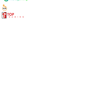
10
Galaxy A56 5G
*Syarat & Ketentuan dapat berubah sewaktu-waktu.
11
INFINIX XPAD GT
12
POCO X7 Pro 5G
13
Realme 15 8GB+10GB
14
Vivo V60 Lite 5G