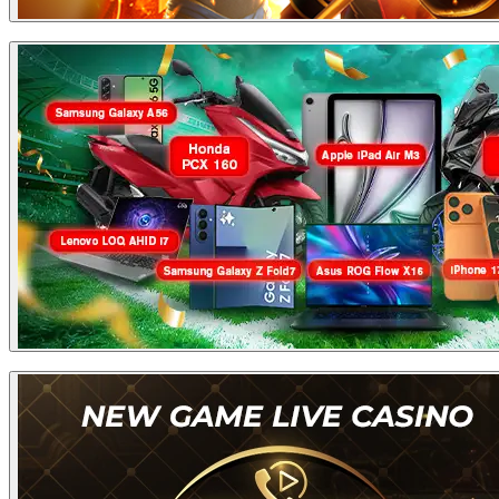
TOTAL
260
36 - 55
Rp 250.000
20
waktu
3
x24 setelah event ini berakhir.
42.000.000
5.000.000
Jika lewat
3
x24 jam setelah menang Merchandise di Lucky
Spin dan member tidak melakukan Claim di menu BONUS
BONUS 20X FREESPIN FACHAI SETIAP DEPOSIT
maka bonus tersebut HANGUS.
Rp
56 - 80
Rp 200.000
25
Pemenang Merchandise di wajibkan melakukan pengisian
5.000.000
data pengiriman dengan lengkap dan benar sesuai KTP (
MERDEKA LUCKYDRAW FESTIVAL OF
VALID ) untuk pengiriman Merchandise.
Member berhak memperoleh
20 Free Spin
untuk permainan
CHAMPIONS 2026 berlaku untuk semua pemain yang telah
Pengiriman Merchandise akan di kirimkan paling lambat 14
slot
FACHAI
dengan total deposit minimal
Rp200.000
Rp
memenuhi syarat sebagai pemenang pada Turnamen Turnover
81 - 110
Rp 175.000
30
hari kerja setelah member melakukan claim (Tergantung
dalam satu hari. Deposit dapat diakumulasikan hingga
5.250.000
periode sebelumnya.
Kondisi Stock Barang & Jasa pengiriman).
Segala bentuk
memenuhi nominal yang ditentukan.
Pemenang akan dipilih dari pemain yang telah menjadi
keterlambatan dalam proses pengiriman diluar tanggung
Free Spin diberikan dengan nilai taruhan (
bet
) sebesar
Rp400
pemenang pada Turnamen Turnover periode sebelumnya.
Rp
jawab pihak Kami.)
per putaran
.
Pengundian akan dilakukan secara LIVE pada 19 Agustus
111 - 150
Rp 150.000
40
6.000.000
Bonus akan dibatalkan apabila terdapat melakukan Taruhan 2
Setiap member dapat melakukan klaim Bonus Free Spin
2026 pukul 20:00 WIB dan dapat disaksikan melalui menu
sisi (safety bet). Dan apabila ditemukan adanya indikasi
maksimal
3 kali dalam 1 hari
.
KOTAK BONUS, lalu pilih MERDEKA LUCKYDRAW
kecurangan, Bonus Hunter, dan Kesamaan IP maka Kami
Klaim Bonus Free Spin wajib dilakukan melalui
Live Chat
FESTIVAL OF CHAMPIONS 2026.
Rp
berhak menarik bonus yang telah diberikan.
atau
WhatsApp Resmi
.
Total 260 pemain akan menajadi pemenang pada Event ini.
151 - 200
Rp 125.000
50
6.250.000
Kami berhak untuk mengubah, menolak, membatalkan atau
Free Spin yang telah diklaim hanya berlaku selama
1 x 24
Hadiah akan dikirim secara otomatis ke akun pemenang
menutup semua promosi sesuai dengan ketentuan yang
jam
. Bonus yang tidak digunakan dalam masa berlaku akan
maksimal 1 jam setelah acara LIVE berakhir.
berlaku tanpa ada pemberitahuan sebelumnya.
dinyatakan hangus secara otomatis.
KAMI berhak untuk memodifikasi, mengubah,
Rp
Keputusan kami untuk promo ini adalah Mutlak dan tidak
201 - 300
Promo ini tidak dapat digabungkan dengan program bonus
Rp 100.000
100
menghentikan, atau mengakhiri promosi ini sewaktu-waktu
10.000.000
dapat di Ganggu Gugat.
atau promosi lainnya yang sedang berlangsung.
dengan atau tanpa pemberitahuan sebelumnya.
ASIALIVE88 berhak menolak, membatalkan, atau
Apabila ditemukan adanya kecurangan atau pelanggaran
menghanguskan bonus apabila ditemukan indikasi
terhadap ketentuan yang berlaku, KAMI berhak membatalkan
Rp
301 - 500
Rp 75.000
200
penyalahgunaan promo, kecurangan, multi akun, atau
status pemenang dan hadiah akan dinyatakan hangus.
15.000.000
pelanggaran terhadap ketentuan yang berlaku.
Seluruh keputusan KAMI bersifat MUTLAK dan TIDAK