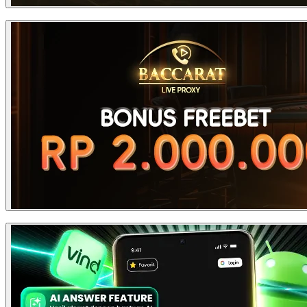
pukul 19:00 WIB
Hadiah akan dibagikan pada tanggal 17 Agustus 2026.
Kemenangan Akan Di Batalkan Apabila Terdapat Melakukan
BONUS FREE CHIPS CASINO PROXY BETTING 500K
Taruhan 2 sisi ( Safety Bet ) Gantungan Free Spin, Kesamaan
IP, Kesalahan Data Member (Tidak Valid). Dan Apabila Di
Temukan Adanya Indikasi Kecurangan.
Syarat dan ketentuan:
Pihak GRAND TURNOVER KEMERDEKAAN Berhak
Untuk Mengubah, Menolak, Membatalkan Atau Menutup
1. Berlaku untuk semua pemain yang main di casino proxy betting
Semua Promosi Sesuai Dengan Ketentuan Yang Berlaku
Basic
7.000.000 : 350.000
2. pemain wajib deposit 5.000.000 untuk claim bonus free chips 500.000 dan harus masuk
Tanpa Ada Pemberitahuan Sebelumnya.
Kupon
= 20 Kupon
ke permainan casino proxy betting secara Bersamaan dengan bonus yang telah di berikan.
Keputusan GRAND TURNOVER KEMERDEKAAN
* berlaku juga untuk pemain yang sudah memiliki saldo 5.000.000 dan ingin bermain di
Bersifat Mutlak Dan Tidak Dapat Di Ganggu Gugat.
casino proxy betting juga berhak claim bonus free chips 500.000 , dengan ketentuan harus
main di casino proxy betting.
3. bonus free chips 500.000 hanya boleh dimainkan di casino proxy betting , jika bonus free
Bonus
7.000.000 :
chips dimainkan di provider game lainnya , maka bonus akan di Tarik / dianggap hangus.
Extra
3.500.000 = 2 Kupon
4. Untuk melakukan withdraw pemain harus mencapai 3x Turnover dari nilai BONUS
Kupon
Contoh :
BONUS Rp 500.000 x 3 = 1.500.000 ( Turnover yang harus di capai )
5. Pihak kami berhak untuk mengubah, menolak, membatalkan atau menutup semua
promosi sesuai dengan ketentuan yang berlaku tanpa ada pemberitahuan sebelumnya.
Promo ini memberikan Free Bet senilai Rp 2.000.000 untuk
TOTAL
22 KUPON
6. Keputusan kami untuk Promo ini adalah Mutlak dan Tidak dapat di Ganggu Gugat.
permainan Casino Proxy Betting.
Berlaku bagi member yang mencapai turnover minimal Rp
5.000.000 dari permainan Casino Proxy Betting.
Setiap member hanya dapat melakukan klaim 1 kali (1x claim