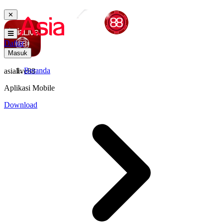
✕
Daftar
Masuk
Beranda
asialive88
Aplikasi Mobile
Download