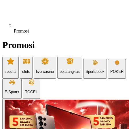
Promosi
Promosi
special
slots
live casino
bolatangkas
Sportsbook
POKER
E-Sports
TOGEL