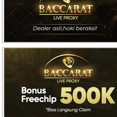
ASIALIVE88 berhak mengubah, memperpanjang,
DAPAT DIGANGGU GUGAT.
menghentikan, atau membatalkan promo sewaktu-waktu
Rp
501 - 800
Rp 50.000
300
tanpa pemberitahuan sebelumnya.
15.000.000
Seluruh keputusan ASIALIVE88 terkait promo ini bersifat
mutlak, final, dan tidak dapat diganggu gugat
.
Rp
TOTAL
800
97.500.000
Seluruh Pemain Berhak Mengikuti Promosi ini.
Periode Turnamen mulai dari tanggal 28 Juli s/d 16 Agustus
2026.
Total 800 Pemain dengan nilai Turnover tertinggi akan keluar
menjadi pemenang.
Turnover Pemenang dihitung dari Semua Game yang di
pertandingkan.
Papan Peringkat Pemenang atau Leaderboard bisa dilihat di
menu KOTAK BONUS lalu pilih GRAND TURNOVER
KEMERDEKAAN, Turnover akan di update setiap hari di