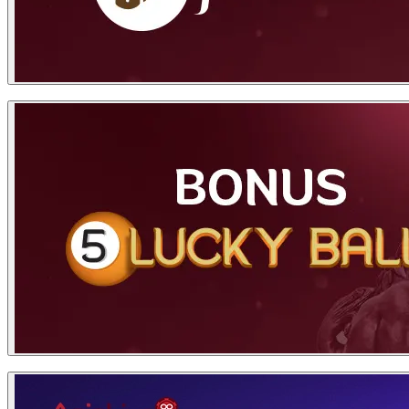
1,250,000 - 5,500,000
1 Kupon
BONUS FREE CHIP
4
1.500.000
5,500,001 - 12,500,000
2 Kupon
BONUS FREE CHIP
5
1.000.000
12,500,001 - 25,000,000
3 Kupon
25,000,001 - 35,000,000
4 Kupon
35,000,001 - 45,000,000
5 Kupon