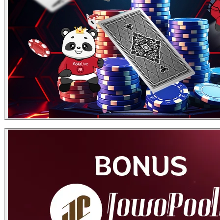
Hadiah Periode Ke 1, 2, 3
JUARA
HADIAH
BONUS FREE CHIP
1
3.000.000
Kupon Big or Small
BONUS FREE CHIP
2
2.500.000
BONUS FREE CHIP
Range TO
Kupon
3
2.000.000