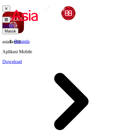
✕
Daftar
Masuk
Beranda
asialive88
Aplikasi Mobile
Download