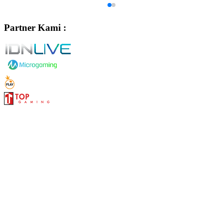
Partner Kami :