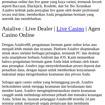
permainan online dan live game yang kaya variasi, termasuk favorit
seperti Baccarat, Blackjack, Roulette, dan Sic Bo. Keunikan
Asialive terletak pada penyajian live game oleh dealer profesional
secara real-time, memberikan Anda pengalaman bermain yang
autentik dan mendebarkan.
Asialive : Live Dealer |
Live Casino
| Agen
Casino Online
Dengan Asialive88, pengalaman bermain game online kelas atas
menjadi lebih mudah dan nyaman. Platform Asialive dioptimalkan
untuk akses melalui berbagai perangkat, termasuk PC dan desktop
serta smartphone berbasis Android dan iOS. Kami memastikan
bahwa pengalaman bermain game Anda tidak terbatas oleh lokasi
atau perangkat. Asialive juga menyederhanakan proses deposit dan
penarikan dana, dengan tujuan untuk memberikan kenyamanan
maksimal tanpa mengorbankan keamanan dan privasi Anda.
Sebagai agen casino online yang bertanggung jawab, Asialive
berkomitmen untuk menjaga keamanan dan kerahasiaan data
member kami. Asialive mengimplementasikan sistem keamanan
canggih untuk melindungi informasi pribadi dan transaksi keuangan
Anda. Selain itu, layanan pelanggan Asialive88 tersedia 24 jam
nonstop untuk menjawab segala pertanyaan dan membantu