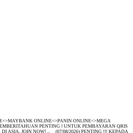
INE<>MAYBANK ONLINE<>PANIN ONLINE<>MEGA
EMBERITAHUAN PENTING ! UNTUK PEMBAYARAN QRIS
DI ASIA. JOIN NOW! ..
(07/08/2026)
PENTING !!! KEPADA