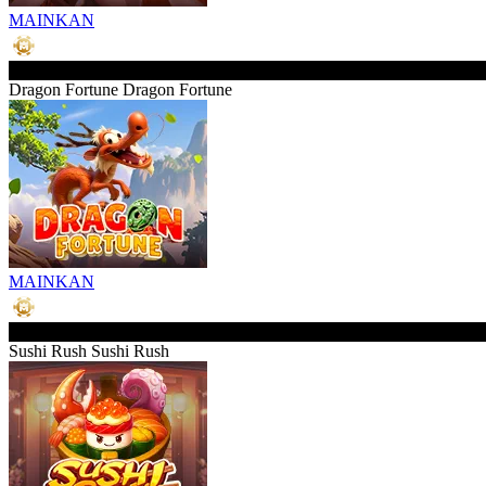
MAINKAN
Baru
Dragon Fortune
Dragon Fortune
MAINKAN
Baru
Sushi Rush
Sushi Rush