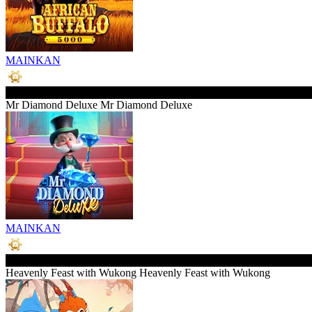
MAINKAN
Baru
Mr Diamond Deluxe
Mr Diamond Deluxe
MAINKAN
Baru
Heavenly Feast with Wukong
Heavenly Feast with Wukong