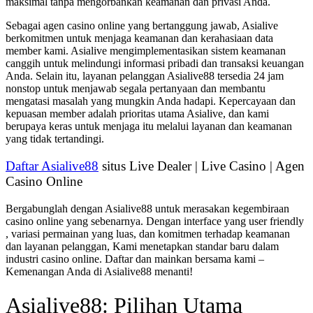
maksimal tanpa mengorbankan keamanan dan privasi Anda.
Sebagai agen casino online yang bertanggung jawab, Asialive
berkomitmen untuk menjaga keamanan dan kerahasiaan data
member kami. Asialive mengimplementasikan sistem keamanan
canggih untuk melindungi informasi pribadi dan transaksi keuangan
Anda. Selain itu, layanan pelanggan Asialive88 tersedia 24 jam
nonstop untuk menjawab segala pertanyaan dan membantu
mengatasi masalah yang mungkin Anda hadapi. Kepercayaan dan
kepuasan member adalah prioritas utama Asialive, dan kami
berupaya keras untuk menjaga itu melalui layanan dan keamanan
yang tidak tertandingi.
Daftar Asialive88
situs Live Dealer | Live Casino | Agen
Casino Online
Bergabunglah dengan Asialive88 untuk merasakan kegembiraan
casino online yang sebenarnya. Dengan interface yang user friendly
, variasi permainan yang luas, dan komitmen terhadap keamanan
dan layanan pelanggan, Kami menetapkan standar baru dalam
industri casino online. Daftar dan mainkan bersama kami –
Kemenangan Anda di Asialive88 menanti!
Asialive88: Pilihan Utama