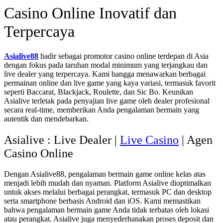
Casino Online Inovatif dan
Terpercaya
Asialive88
hadir sebagai promotor casino online terdepan di Asia
dengan fokus pada taruhan modal minimum yang terjangkau dan
live dealer yang terpercaya. Kami bangga menawarkan berbagai
permainan online dan live game yang kaya variasi, termasuk favorit
seperti Baccarat, Blackjack, Roulette, dan Sic Bo. Keunikan
Asialive terletak pada penyajian live game oleh dealer profesional
secara real-time, memberikan Anda pengalaman bermain yang
autentik dan mendebarkan.
Asialive : Live Dealer |
Live Casino
| Agen
Casino Online
Dengan Asialive88, pengalaman bermain game online kelas atas
menjadi lebih mudah dan nyaman. Platform Asialive dioptimalkan
untuk akses melalui berbagai perangkat, termasuk PC dan desktop
serta smartphone berbasis Android dan iOS. Kami memastikan
bahwa pengalaman bermain game Anda tidak terbatas oleh lokasi
atau perangkat. Asialive juga menyederhanakan proses deposit dan