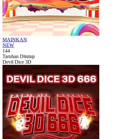
MAINKAN
NEW
144
Taruhan Ditutup
Devil Dice 3D