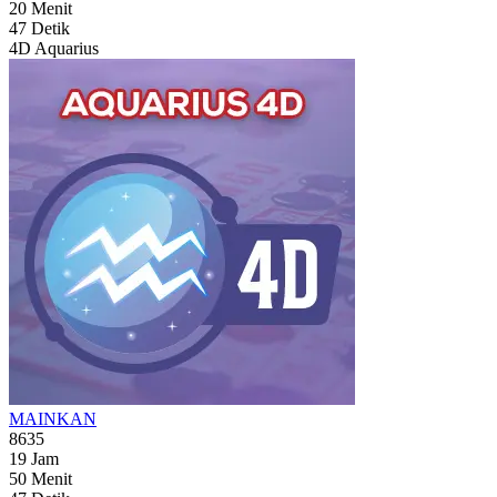
20
Menit
45
Detik
4D Aquarius
MAINKAN
8635
19
Jam
50
Menit