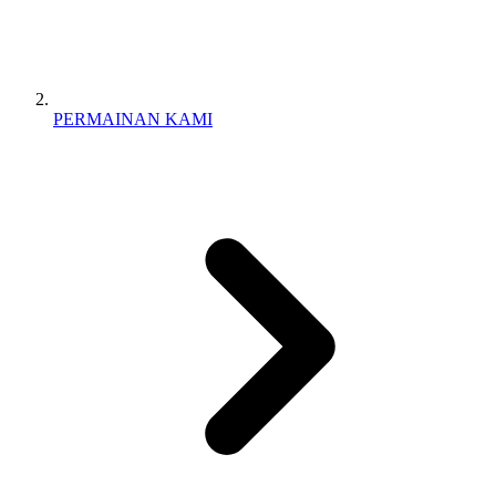
PERMAINAN KAMI