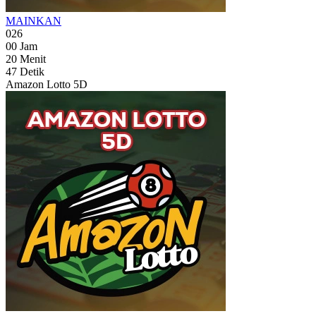
MAINKAN
026
00
Jam
20
Menit
45
Detik
Amazon Lotto 5D