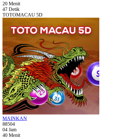
20
Menit
45
Detik
TOTOMACAU 5D
MAINKAN
88504
04
Jam
40
Menit