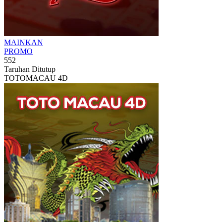
MAINKAN
PROMO
552
Taruhan Ditutup
TOTOMACAU 4D