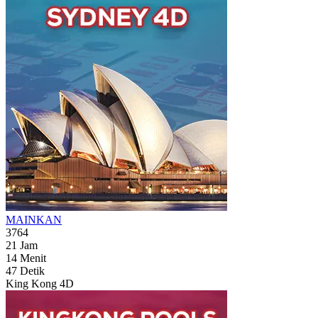
MAINKAN
3764
21
Jam
14
Menit
45
Detik
King Kong 4D