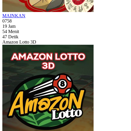
MAINKAN
0758
19
Jam
54
Menit
45
Detik
Amazon Lotto 3D