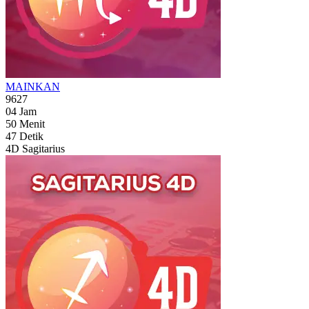
MAINKAN
9627
04
Jam
50
Menit
45
Detik
4D Sagitarius