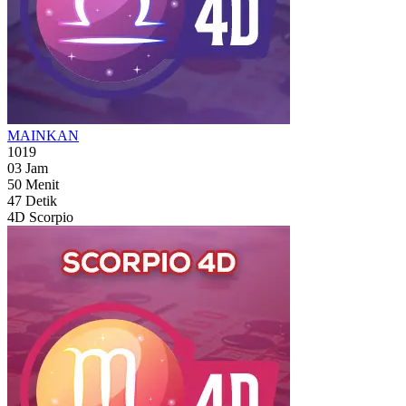
MAINKAN
1019
03
Jam
50
Menit
45
Detik
4D Scorpio