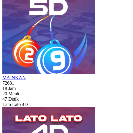
MAINKAN
72681
18
Jam
20
Menit
45
Detik
Lato Lato 4D